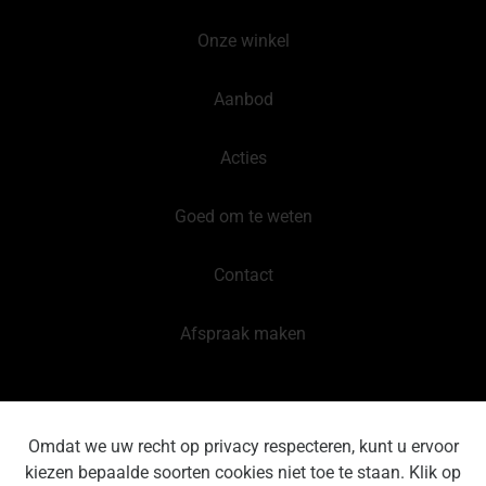
Onze winkel
Aanbod
Acties
Goed om te weten
Contact
Afspraak maken
Privacyverklaring
Omdat we uw recht op privacy respecteren, kunt u ervoor
kiezen bepaalde soorten cookies niet toe te staan. Klik op
Disclaimer