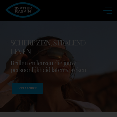
SCHERP ZIEN, STRALEND
LEVEN
Brillen en lenzen die jouw
persoonlijkheid laten spreken
ONS AANBOD