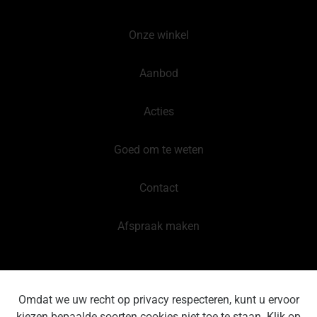
Onze winkel
Aanbod
Acties
Goed om te weten
Contact
Afspraak maken
Privacyverklaring
Omdat we uw recht op privacy respecteren, kunt u ervoor
kiezen bepaalde soorten cookies niet toe te staan. Klik op